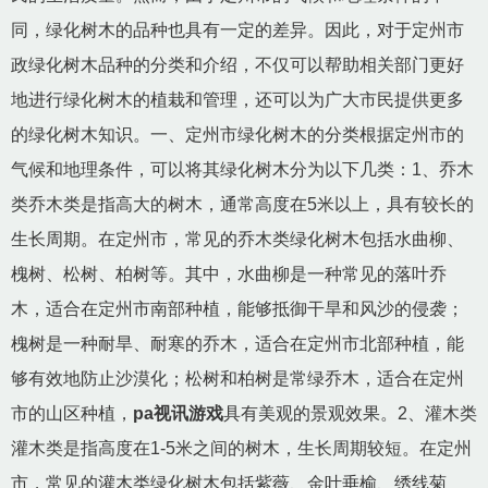
同，绿化树木的品种也具有一定的差异。因此，对于定州市
政绿化树木品种的分类和介绍，不仅可以帮助相关部门更好
地进行绿化树木的植栽和管理，还可以为广大市民提供更多
的绿化树木知识。一、定州市绿化树木的分类根据定州市的
气候和地理条件，可以将其绿化树木分为以下几类：1、乔木
类乔木类是指高大的树木，通常高度在5米以上，具有较长的
生长周期。在定州市，常见的乔木类绿化树木包括水曲柳、
槐树、松树、柏树等。其中，水曲柳是一种常见的落叶乔
木，适合在定州市南部种植，能够抵御干旱和风沙的侵袭；
槐树是一种耐旱、耐寒的乔木，适合在定州市北部种植，能
够有效地防止沙漠化；松树和柏树是常绿乔木，适合在定州
市的山区种植，
pa视讯游戏
具有美观的景观效果。2、灌木类
灌木类是指高度在1-5米之间的树木，生长周期较短。在定州
市，常见的灌木类绿化树木包括紫薇、金叶垂榆、绣线菊