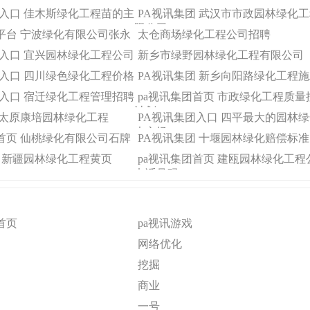
团入口 佳木斯绿化工程苗的主
PA视讯集团 武汉市市政园林绿化
限公司
团平台 宁波绿化有限公司张永
太仓商场绿化工程公司招聘
团入口 宜兴园林绿化工程公司
新乡市绿野园林绿化工程有限公司
团入口 四川绿色绿化工程价格
PA视讯集团 新乡向阳路绿化工程
团入口 宿迁绿化工程管理招聘
pa视讯集团首页 市政绿化工程质量
计划
 太原康培园林绿化工程
PA视讯集团入口 四平最大的园林
木市场
团首页 仙桃绿化有限公司石牌
PA视讯集团 十堰园林绿化赔偿标准
团 新疆园林绿化工程黄页
pa视讯集团首页 建瓯园林绿化工程
电话号码
首页
pa视讯游戏
网络优化
挖掘
商业
一号