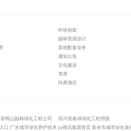
科研创新
园林景观设计
理
其他配套业务
通知公告
文化建设
资质
经典项目
团 双鸭山园林绿化工程公司
四川迎春球绿化工程用苗
团入口 广水城市绿化养护技术
pa视讯集团首页 新余市城市绿化条