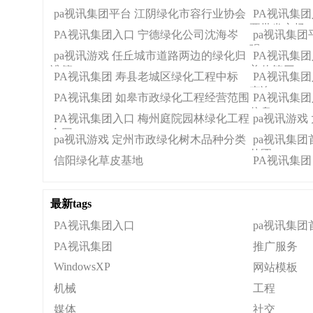
pa视讯集团平台 江阴绿化市容行业协会
PA视讯集
要批发市场
PA视讯集团入口 宁德绿化公司沈海岑
pa视讯集
强
pa视讯游戏 任丘城市道路两边的绿化归
PA视讯集
谁管
姜伟简历
PA视讯集团 寿县老城区绿化工程中标
PA视讯集
查询
PA视讯集团 如皋市政绿化工程经营范围
PA视讯集
信息
PA视讯集团入口 梅州庭院园林绿化工程
pa视讯游戏
合同
pa视讯游戏 定州市政绿化树木品种分类
pa视讯集
苗圃
信阳绿化草皮基地
PA视讯集
最新tags
PA视讯集团入口
pa视讯集团
PA视讯集团
推广服务
WindowsXP
网站模板
机械
工程
媒体
社交