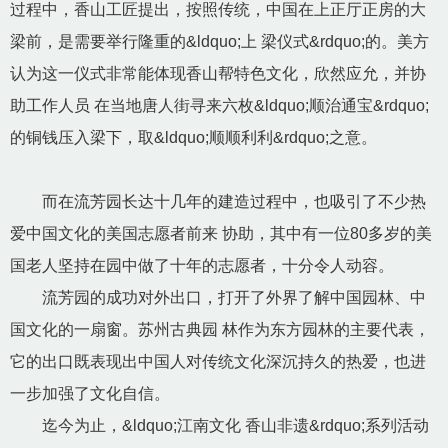
过程中，香山工匠提出，按照传统，中国在上正厅正房的大
梁前，是需要举行隆重的&ldquo;上 梁仪式&rdquo;的。美方
认为这一仪式非常能体现香山帮特色文化，欣然应允，并协
助工作人员 在当地唐人街寻来六枚&ldquo;顺治通宝&rdquo;
的铜钱压入梁下，取&ldquo;顺顺利利&rdquo;之意。
而在流芳园长达十几年的建造过程中，也吸引了不少热
爱中国文化的美国志愿者前来 协助，其中有一位80多岁的美
国老人坚持在园中做了十年的志愿者，十分令人动容。
流芳园的成功对外出口，打开了外界了解中国园林、中
国文化的一扇窗。苏州古典园 林作为东方园林的主要代表，
它的出口既表现出中国人对传统文化深沉持久的热爱，也进
一步加强了文化自信。
迄今为止，&ldquo;江南文化 香山非遗&rdquo;系列活动